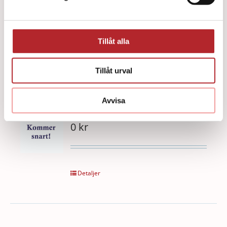
0
kr
Tillåt alla
Detaljer
Tillåt urval
Avvisa
Traumavårds-kit Stor
0
kr
Detaljer