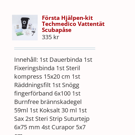
Första Hjälpen-kit
Techmedico Vattentät
Scubapåse
335
kr
Innehåll: 1st Dauerbinda 1st
Fixeringsbinda 1st Steril
kompress 15x20 cm 1st
Räddningsfilt 1st Snögg
fingerförband 6x100 1st
Burnfree brännskadegel
59ml 1st Koksalt 30 ml 1st
Sax 2st Steri Strip Suturtejp
6x75 mm 4st Curapor 5x7