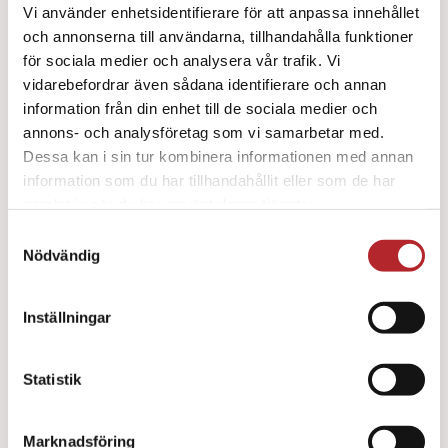
Vi använder enhetsidentifierare för att anpassa innehållet
och annonserna till användarna, tillhandahålla funktioner
för sociala medier och analysera vår trafik. Vi
vidarebefordrar även sådana identifierare och annan
Detaljer
information från din enhet till de sociala medier och
annons- och analysföretag som vi samarbetar med.
Dessa kan i sin tur kombinera informationen med annan
information som du har tillhandahållit eller som de har
Första hjälpen-kit Ryggsäck
samlat in när du har använt deras tjänster.
0
kr
Samtyckesval
Nödvändig
Inställningar
Detaljer
Statistik
Traumavårds-kit Liten
Marknadsföring