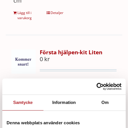
cm
Lägg till i
Detaljer
varukorg
Första hjälpen-kit Liten
0
kr
Detaljer
Samtycke
Information
Om
Första hjälpen-kit Standard
Denna webbplats använder cookies
0
kr