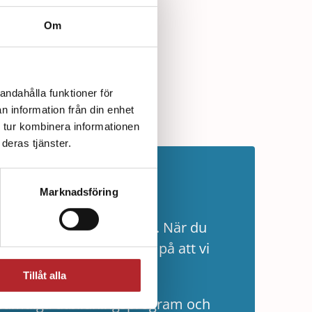
Om
andahålla funktioner för
n information från din enhet
 tur kombinera informationen
deras tjänster.
ldningar
Marknadsföring
glöd är våra tre ledord. När du
av utbildning kan du lita på att vi
eprövad vetenskap.
Tillåt alla
i samtliga utbildningsprogram och