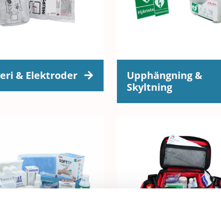
eri & Elektroder
Upphängning &
Skyltning