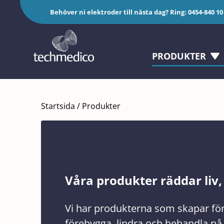
Fortsätt
Behöver ni elektroder till nästa dag? Ring:
0454-840 10
till
innehållet
PRODUKTER
Startsida
/
Produkter
Våra produkter räddar liv,
Vi har produkterna som skapar föru
förebygga, lindra och behandla på 