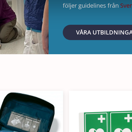
följer guidelines från
Sven
VÅRA UTBILDNING