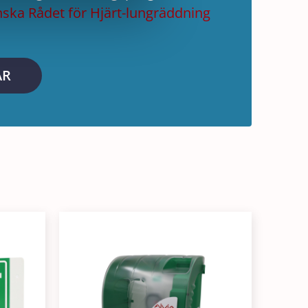
ska Rådet för Hjärt-lungräddning
AR