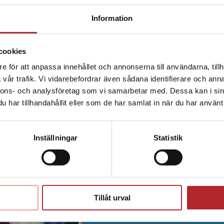
Information
ukvårdsartiklar
Sjukvårdskit
cookies
e för att anpassa innehållet och annonserna till användarna, tillh
vår trafik. Vi vidarebefordrar även sådana identifierare och anna
nnons- och analysföretag som vi samarbetar med. Dessa kan i sin
har tillhandahållit eller som de har samlat in när du har använt 
Högkvalitativa utbi
Inställningar
Statistik
Kunskap, engagemang och 
väljer oss som leverantör 
följer senaste rön och b
Tillåt urval
Vi är huvudinstruktörer 