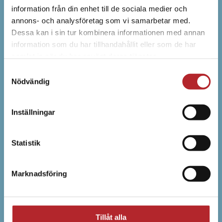
information från din enhet till de sociala medier och
annons- och analysföretag som vi samarbetar med.
Dessa kan i sin tur kombinera informationen med annan
information som du har tillhandahållit eller som de har
samlat in när du har använt deras tjänster.
Varje år drabbas 6 000
Samtyckesval
personer av hjärtstopp
Nödvändig
utanför sjukvården. Med rätt
utbildning och rätt
Inställningar
utrustning kan många av
dem räddas tillbaka till ett
Statistik
normalt liv.
Marknadsföring
Jessica Holmström
,
VD, Techmedico AB
Tillåt alla