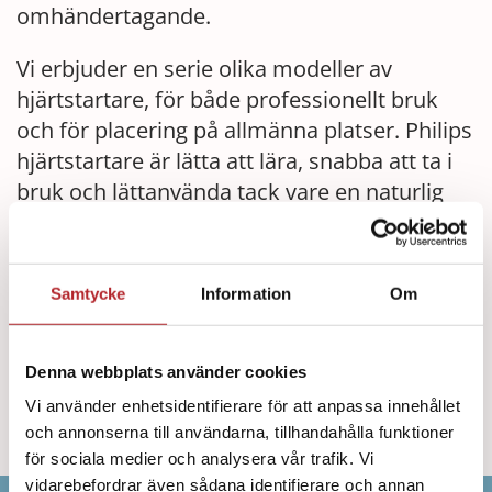
omhändertagande.
Vi erbjuder en serie olika modeller av
hjärtstartare, för både professionellt bruk
och för placering på allmänna platser. Philips
hjärtstartare är lätta att lära, snabba att ta i
bruk och lättanvända tack vare en naturlig
röstinstruktion som leder användaren
genom alla steg.
Samtycke
Information
Om
I vår nya webbutik hittar du ett stort utbud av
produkter för första hjälpen och sjukvård.
Denna webbplats använder cookies
OM OSS
Vi använder enhetsidentifierare för att anpassa innehållet
och annonserna till användarna, tillhandahålla funktioner
för sociala medier och analysera vår trafik. Vi
vidarebefordrar även sådana identifierare och annan