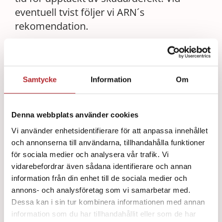
eventuell tvist följer vi ARN´s
rekomendation.
Garantier
De flesta produkter i vårt sortiment säljs
Samtycke
Information
Om
med ett års garanti. Garantin gäller
funktionsfel som uppkommer under
garantitiden. Garantin gäller inte fel som
Denna webbplats använder cookies
uppstår vid eller efter egen förändring av
Vi använder enhetsidentifierare för att anpassa innehållet
produktens funktion och utseende,
och annonserna till användarna, tillhandahålla funktioner
såsom ombyggnation, uppgradering eller
för sociala medier och analysera vår trafik. Vi
annan konfigurering av produkten. Vi har
vidarebefordrar även sådana identifierare och annan
mycket omsorgsfullt valt ut
information från din enhet till de sociala medier och
annons- och analysföretag som vi samarbetar med.
samarbetspartners och erbjuder
Dessa kan i sin tur kombinera informationen med annan
rikstäckande service för att ge dig som
information som du har tillhandahållit eller som de har
kund ett förstklassigt garantiförfarande.