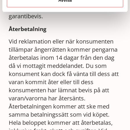
Avvisa
ihåg att spara ditt kvitto, det gäller som
garantibevis.
Återbetalning
Vid reklamation eller när konsumenten
tillämpar ångerrätten kommer pengarna
återbetalas inom 14 dagar från den dag
då vi mottagit meddelandet. Du som
konsument kan dock få vänta till dess att
varan kommit åter eller till dess
konsumenten har lämnat bevis på att
varan/varorna har återsänts.
Återbetalningen kommer att ske med
samma betalningssätt som vid köpet.
Hela beloppet kommer att återbetalas,