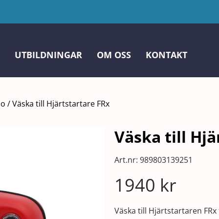
UTBILDNINGAR
OM OSS
KONTAKT
co
/
Väska till Hjärtstartare FRx
Väska till Hj
Art.nr:
989803139251
1940
kr
Väska till Hjärtstartaren FRx 