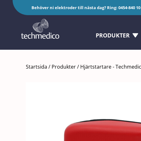
Fortsätt
Behöver ni elektroder till nästa dag? Ring:
0454-840 10
till
innehållet
PRODUKTER
Startsida
/
Produkter
/
Hjärtstartare - Techmedi