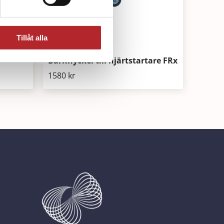
Tillåt alla
HS1 &
Barnnyckel till hjärtstartare FRx
1580
kr