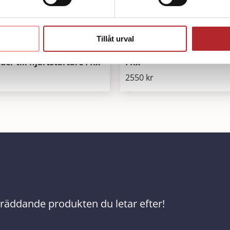
Tillåt urval
Batteri till hjärtstartare 
der till hjärtstartare FRx
FRx
2550
kr
ivräddande produkten du letar efter!