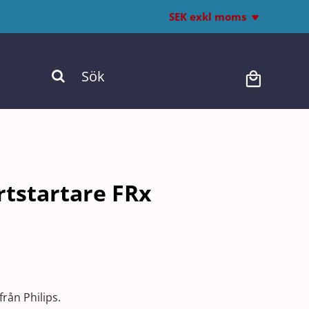
SEK exkl moms
Inkl. moms
Sök
Exkl. moms
efter:
ärtstartare FRx
från Philips.