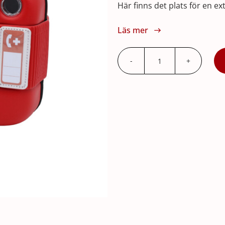
Här finns det plats för en ex
Läs mer
Väska
till
Hjärtstartare
FRx
mängd