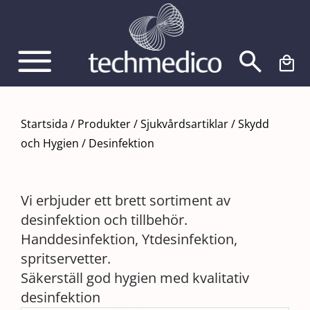
Fortsätt
till
innehållet
Startsida
/
Produkter
/
Sjukvårdsartiklar
/
Skydd
och Hygien
/
Desinfektion
Vi erbjuder ett brett sortiment av
desinfektion och tillbehör.
Handdesinfektion, Ytdesinfektion,
spritservetter.
Säkerställ god hygien med kvalitativ
desinfektion