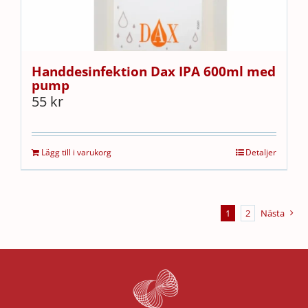
Handdesinfektion Dax IPA 600ml med
pump
55
kr
Lägg till i varukorg
Detaljer
1
2
Nästa