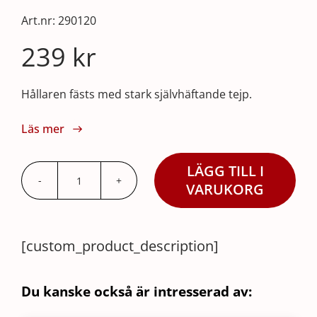
Art.nr:
290120
239
kr
Hållaren fästs med stark självhäftande tejp.
Läs mer
LÄGG TILL I
Dispenser
VARUKORG
Hållare
för
[custom_product_description]
600ml
flaska
mängd
Du kanske också är intresserad av: