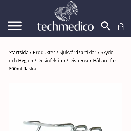
Fortsätt
till
innehållet
Startsida
/
Produkter
/
Sjukvårdsartiklar
/
Skydd
och Hygien
/
Desinfektion
/
Dispenser Hållare för
600ml flaska