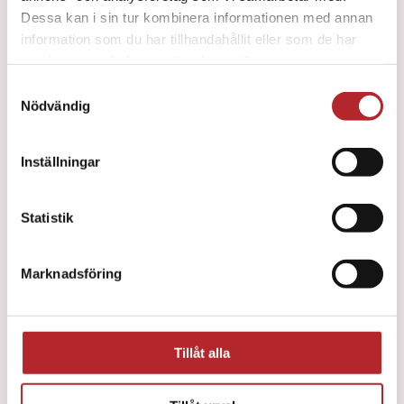
Dessa kan i sin tur kombinera informationen med annan
information som du har tillhandahållit eller som de har
samlat in när du har använt deras tjänster.
Samtyckesval
Nödvändig
Inställningar
Statistik
Marknadsföring
DAX Clinical Handdesinfektion 600ml med
pump
63
kr
Tillåt alla