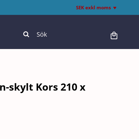
SEK exkl moms
Inkl. moms
Sök
Exkl. moms
efter:
n-skylt Kors 210 x