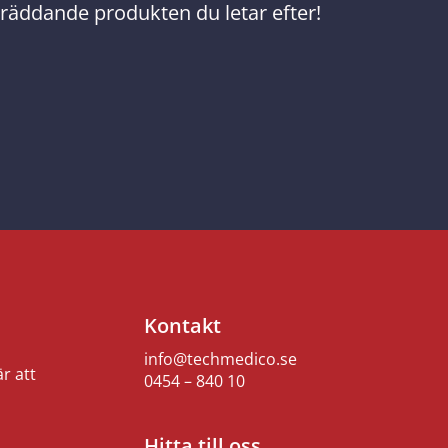
ivräddande produkten du letar efter!
Kontakt
info@techmedico.se
r att
0454 – 840 10
Hitta till oss