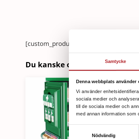
[custom_product_description]
Samtycke
Du kanske också är intressera
Denna webbplats använder 
Vi använder enhetsidentifierar
sociala medier och analysera 
till de sociala medier och a
med annan information som du 
Samtyckesval
Nödvändig