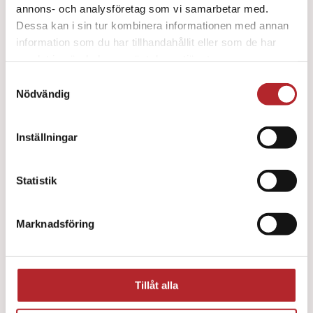
annons- och analysföretag som vi samarbetar med.
Dessa kan i sin tur kombinera informationen med annan
information som du har tillhandahållit eller som de har
samlat in när du har använt deras tjänster.
Första Hjälpen Skåp Akla
Samtyckesval
2600
kr
Nödvändig
Inställningar
Statistik
Marknadsföring
Tillåt alla