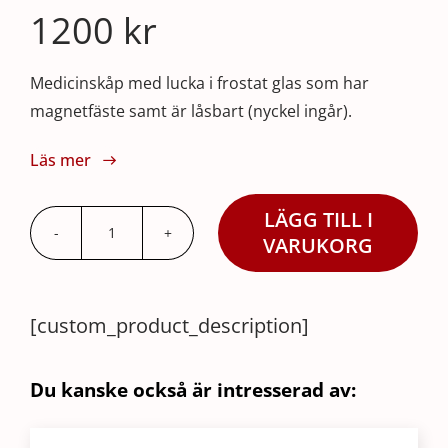
1200
kr
Medicinskåp med lucka i frostat glas som har
magnetfäste samt är låsbart (nyckel ingår).
Läs mer
LÄGG TILL I
Medicinskåp
VARUKORG
/
Första
[custom_product_description]
Hjälpen-
skåp
Frost
Du kanske också är intresserad av:
mängd