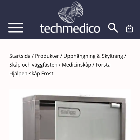
Fortsätt
till
innehållet
Startsida
/
Produkter
/
Upphängning & Skyltning
/
Skåp och väggfästen
/
Medicinskåp / Första
Hjälpen-skåp Frost