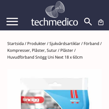
Fortsätt
till
innehållet
Startsida
/
Produkter
/
Sjukvårdsartiklar
/
Förband
/
Kompresser, Plåster, Sutur
/
Plåster
/
Huvudförband Snögg Uni Next 18 x 60cm