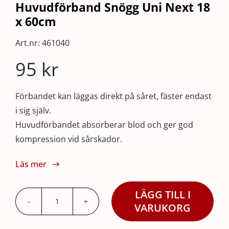
Huvudförband Snögg Uni Next 18
x 60cm
Art.nr:
461040
95
kr
Förbandet kan läggas direkt på såret, fäster endast
i sig själv.
Huvudförbandet absorberar blod och ger god
kompression vid sårskador.
Läs mer
LÄGG TILL I
Huvudförband
VARUKORG
Snögg