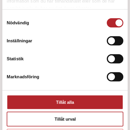
information som du har tillhandahållit eller som de har
samlat in när du har använt deras tjänster.
Samtyckesval
Nödvändig
Inställningar
Pocketmask O² ventil/filter
282
kr
Statistik
Marknadsföring
Tillåt alla
Tillåt urval