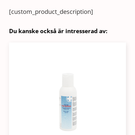
Uni
[custom_product_description]
Next
18
x
Du kanske också är intresserad av:
60cm
mängd