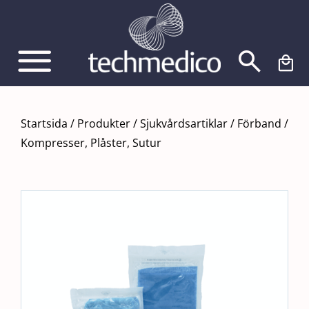
Fortsätt
till
innehållet
Startsida
/
Produkter
/
Sjukvårdsartiklar
/
Förband
/
Kompresser, Plåster, Sutur