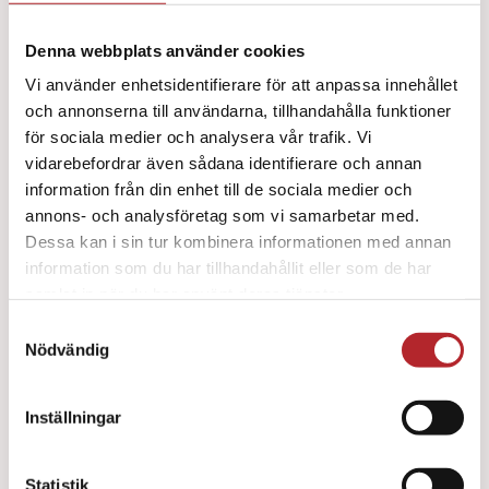
Denna webbplats använder cookies
Vi använder enhetsidentifierare för att anpassa innehållet
och annonserna till användarna, tillhandahålla funktioner
för sociala medier och analysera vår trafik. Vi
vidarebefordrar även sådana identifierare och annan
information från din enhet till de sociala medier och
annons- och analysföretag som vi samarbetar med.
Dessa kan i sin tur kombinera informationen med annan
information som du har tillhandahållit eller som de har
Plåster
(31)
samlat in när du har använt deras tjänster.
Samtyckesval
Nödvändig
Inställningar
Statistik