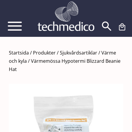
Fortsätt
till
innehållet
Startsida
/
Produkter
/
Sjukvårdsartiklar
/
Värme
och kyla
/
Värmemössa Hypotermi Blizzard Beanie
Hat