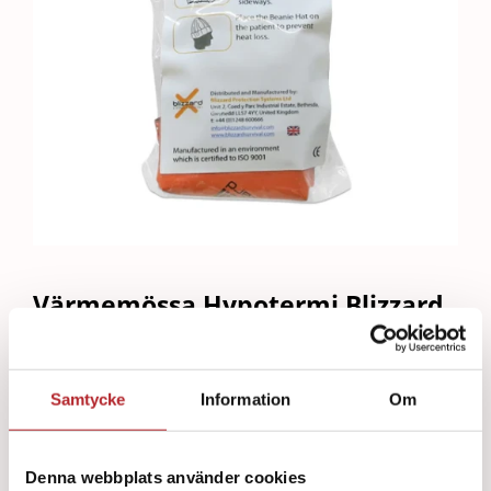
Värmemössa Hypotermi Blizzard
Beanie Hat
Art.nr:
461202
Samtycke
Information
Om
139
kr
Denna webbplats använder cookies