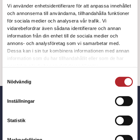
Läs mer
Vi använder enhetsidentifierare för att anpassa innehållet
och annonserna till användarna, tillhandahålla funktioner
LÄGG TILL I
för sociala medier och analysera vår trafik. Vi
Värmemössa
VARUKORG
vidarebefordrar även sådana identifierare och annan
Hypotermi
information från din enhet till de sociala medier och
annons- och analysföretag som vi samarbetar med.
Blizzard
Dessa kan i sin tur kombinera informationen med annan
[custom_product_description]
Beanie
information som du har tillhandahållit eller som de har
Hat
samlat in när du har använt deras tjänster.
mängd
Samtyckesval
Nödvändig
Inställningar
Hittar du inte det du söker?
Statistik
Berätta det för oss, så tar vi hem den
Marknadsföring