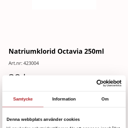
Natriumklorid Octavia 250ml
Art.nr:
423004
38
kr
Läs mer
Samtycke
Information
Om
LÄGG TILL I
Natriumklorid
VARUKORG
Denna webbplats använder cookies
Octavia