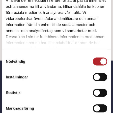
Vi använder enhetsidentifierare för att anpassa innehållet
250ml
och annonserna till användarna, tillhandahålla funktioner
mängd
för sociala medier och analysera vår trafik. Vi
vidarebefordrar även sådana identifierare och annan
information från din enhet till de sociala medier och
annons- och analysföretag som vi samarbetar med.
[custom_product_description]
Dessa kan i sin tur kombinera informationen med annan
information som du har tillhandahållit eller som de har
samlat in när du har använt deras tjänster.
Samtyckesval
Nödvändig
Inställningar
Hittar du inte det du söker?
Statistik
Berätta det för oss, så tar vi hem den
livräddande produkten du letar efter!
Marknadsföring