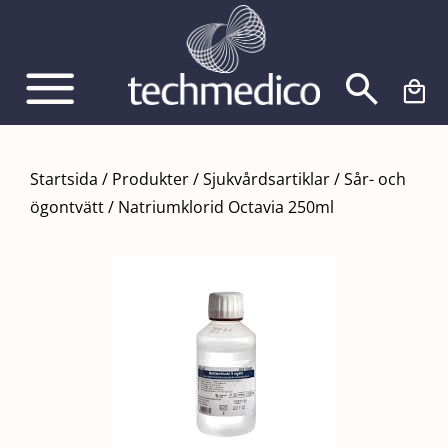
Fortsätt
till
innehållet
Startsida
/
Produkter
/
Sjukvårdsartiklar
/
Sår- och
ögontvätt
/
Natriumklorid Octavia 250ml