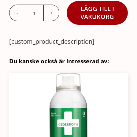
LÄGG TILL I
Cederroth
VARUKORG
Ögonduschväska
5
[custom_product_description]
x
500ml
mängd
Du kanske också är intresserad av: