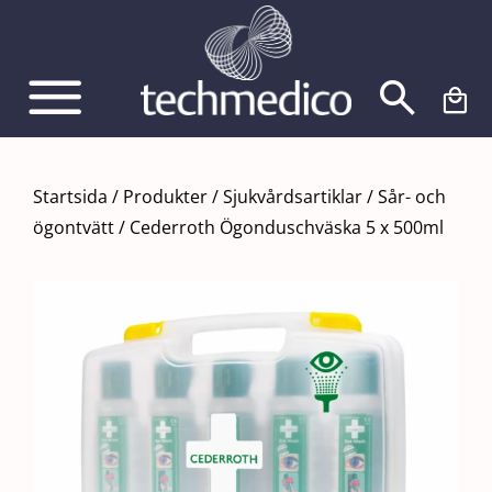
Fortsätt
till
innehållet
Startsida
/
Produkter
/
Sjukvårdsartiklar
/
Sår- och
ögontvätt
/
Cederroth Ögonduschväska 5 x 500ml