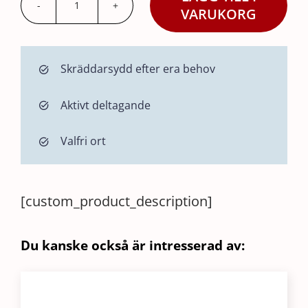
Pulsoximeter
VARUKORG
Nonin
Onyx
Skräddarsydd efter era behov
9590
mängd
Aktivt deltagande
Valfri ort
[custom_product_description]
Du kanske också är intresserad av: