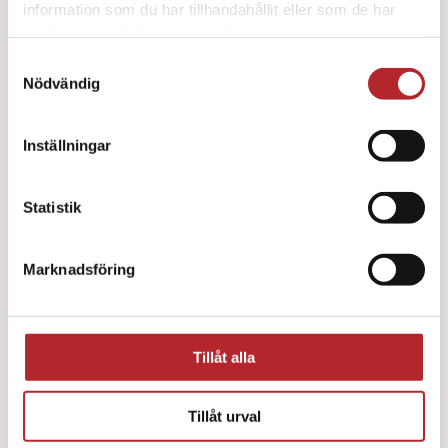
information som du har tillhandahållit eller som de har
samlat in när du har använt deras tjänster.
Samtyckesval
Nödvändig
Inställningar
Statistik
Marknadsföring
Tillåt alla
Tillåt urval
Pulsoximeter Nonin PalmSAT 2500 Soft sensor
Vuxen