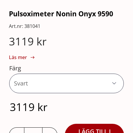
Pulsoximeter Nonin Onyx 9590
Art.nr:
381041
3119
kr
Läs mer
Färg

3119
kr
LÄGG TILL I