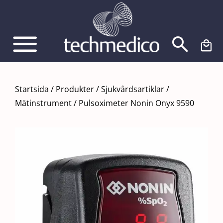
Fortsätt
till
innehållet
Startsida
/
Produkter
/
Sjukvårdsartiklar
/
Mätinstrument
/
Pulsoximeter Nonin Onyx 9590