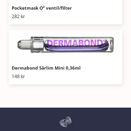
Pocketmask O² ventil/filter
282
kr
Dermabond Sårlim Mini 0,36ml
148
kr