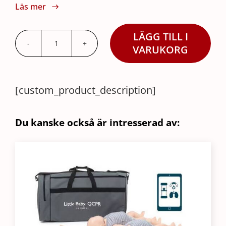
Läs mer
LÄGG TILL I
Little
VARUKORG
Baby
QCPR
[custom_product_description]
4-
pk
Bärväska
Du kanske också är intresserad av:
mängd