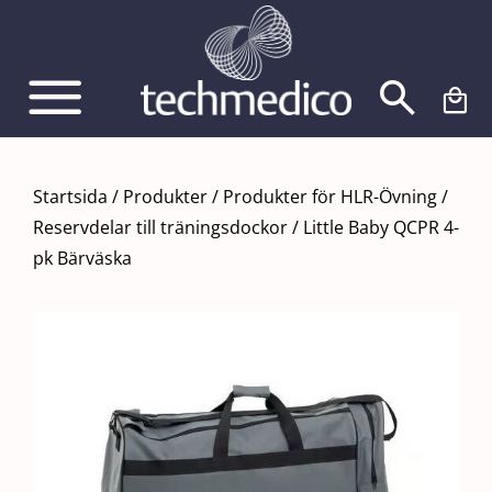
Fortsätt
till
innehållet
Startsida
/
Produkter
/
Produkter för HLR-Övning
/
Reservdelar till träningsdockor
/
Little Baby QCPR 4-
pk Bärväska