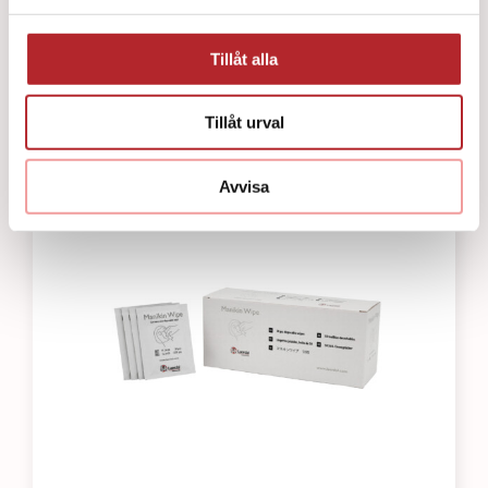
Little Baby QCPR Lungor (24 pk)
Tillåt alla
311
kr
Tillåt urval
Avvisa