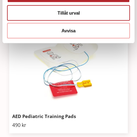
502
kr
Tillåt urval
Avvisa
AED Pediatric Training Pads
490
kr