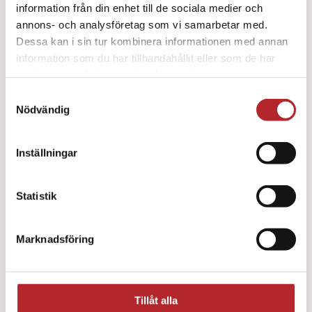
information från din enhet till de sociala medier och
annons- och analysföretag som vi samarbetar med.
AED Trainer Transportväska
Dessa kan i sin tur kombinera informationen med annan
767
kr
information som du har tillhandahållit eller som de har
samlat in när du har använt deras tjänster.
Samtyckesval
Nödvändig
Inställningar
Statistik
Marknadsföring
Tillåt alla
AED Trainer Pads