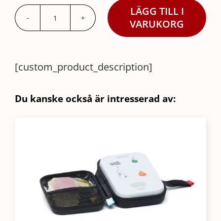
LÄGG TILL I
AED
VARUKORG
LINK
Training
Pads
[custom_product_description]
mängd
Du kanske också är intresserad av: