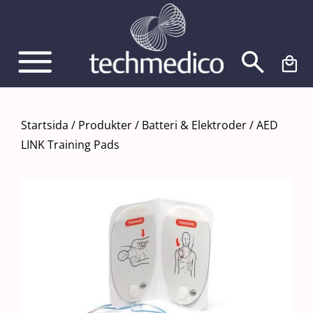
Fortsätt
till
innehållet
Startsida
/
Produkter
/
Batteri & Elektroder
/
AED
LINK Training Pads