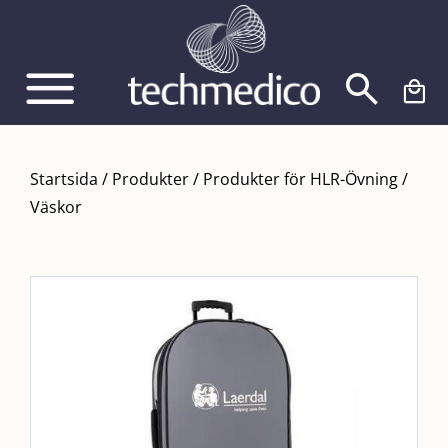
Fortsätt
till
innehållet
Startsida
/
Produkter
/
Produkter för HLR-Övning
/
Väskor