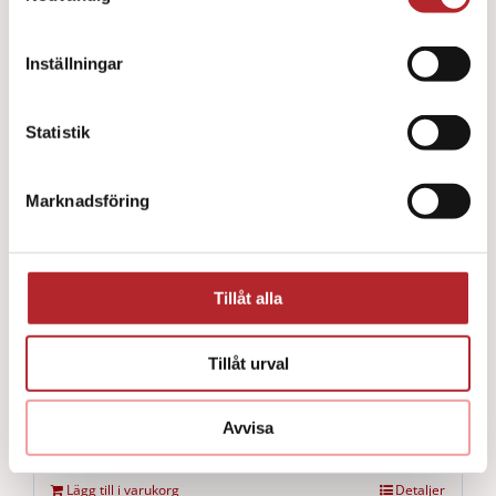
Inställningar
Statistik
Marknadsföring
Tillåt alla
Tillåt urval
Little Family QCPR Transportväska
3082
kr
Avvisa
Lägg till i varukorg
Detaljer