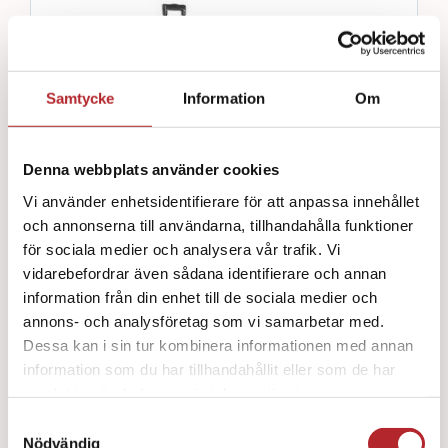
Samtycke
Information
Om
Denna webbplats använder cookies
Vi använder enhetsidentifierare för att anpassa innehållet
och annonserna till användarna, tillhandahålla funktioner
för sociala medier och analysera vår trafik. Vi
vidarebefordrar även sådana identifierare och annan
Little Anne QCPR Transportväska
information från din enhet till de sociala medier och
3839
kr
annons- och analysföretag som vi samarbetar med.
Dessa kan i sin tur kombinera informationen med annan
information som du har tillhandahållit eller som de har
samlat in när du har använt deras tjänster.
Lägg till i varukorg
Detaljer
Samtyckesval
Nödvändig