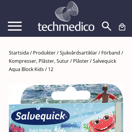
Fortsätt
till
innehållet
Startsida
/
Produkter
/
Sjukvårdsartiklar
/
Förband
/
Kompresser, Plåster, Sutur
/
Plåster
/
Salvequick
Aqua Block Kids / 12