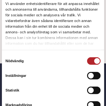
Vi använder enhetsidentifierare för att anpassa innehållet
LÄGG TILL I
och annonserna till användarna, tillhandahålla funktioner
Salvequick
VARUKORG
för sociala medier och analysera vår trafik. Vi
Aqua
vidarebefordrar även sådana identifierare och annan
Block
information från din enhet till de sociala medier och
Kids
annons- och analysföretag som vi samarbetar med.
[custom_product_description]
Dessa kan i sin tur kombinera informationen med annan
/
information som du har tillhandahållit eller som de har
12
samlat in när du har använt deras tjänster.
mängd
Samtyckesval
Nödvändig
Inställningar
Hittar du inte det du söker?
Statistik
Berätta det för oss, så tar vi hem den
Marknadsföring