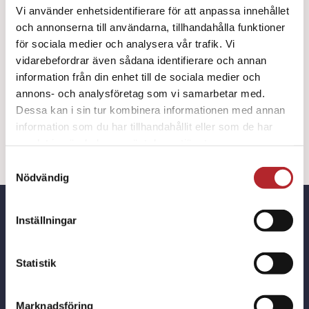
Vi använder enhetsidentifierare för att anpassa innehållet
LÄGG TILL I
och annonserna till användarna, tillhandahålla funktioner
Plåster
VARUKORG
för sociala medier och analysera vår trafik. Vi
Salvequick
vidarebefordrar även sådana identifierare och annan
Pokémon
information från din enhet till de sociala medier och
/
annons- och analysföretag som vi samarbetar med.
20
[custom_product_description]
Dessa kan i sin tur kombinera informationen med annan
information som du har tillhandahållit eller som de har
mängd
samlat in när du har använt deras tjänster.
Samtyckesval
Nödvändig
Inställningar
Hittar du inte det du söker?
Statistik
Berätta det för oss, så tar vi hem den
Marknadsföring