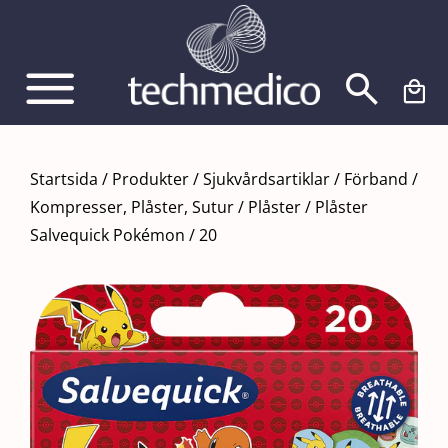
Fortsätt
till
innehållet
Startsida
/
Produkter
/
Sjukvårdsartiklar
/
Förband
/
Kompresser, Plåster, Sutur
/
Plåster
/
Plåster
Salvequick Pokémon / 20