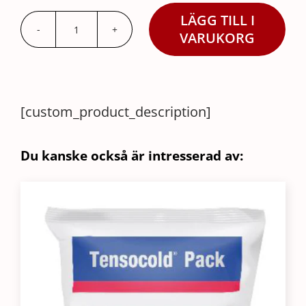
LÄGG TILL I
Plåster
VARUKORG
Salvequick
Bamse
/
[custom_product_description]
20
mängd
Du kanske också är intresserad av: