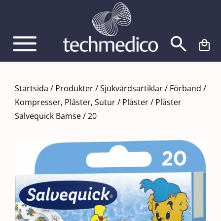
Fortsätt
till
innehållet
Startsida
/
Produkter
/
Sjukvårdsartiklar
/
Förband
/
Kompresser, Plåster, Sutur
/
Plåster
/
Plåster
Salvequick Bamse / 20