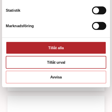
Statistik
Marknadsföring
Tillåt alla
Tillåt urval
Allförband Snögg Uni Next 8 x 100cm
Avvisa
86
kr