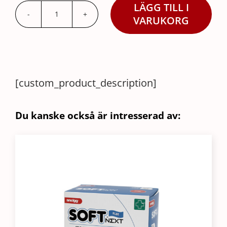
LÄGG TILL I
Plåster
VARUKORG
38
x
38mm
/
[custom_product_description]
250
mängd
Du kanske också är intresserad av: