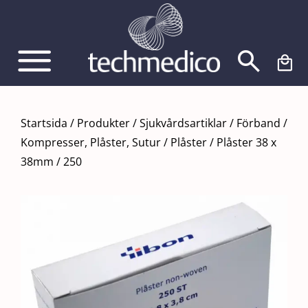
Fortsätt
till
innehållet
Startsida
/
Produkter
/
Sjukvårdsartiklar
/
Förband
/
Kompresser, Plåster, Sutur
/
Plåster
/
Plåster 38 x
38mm / 250