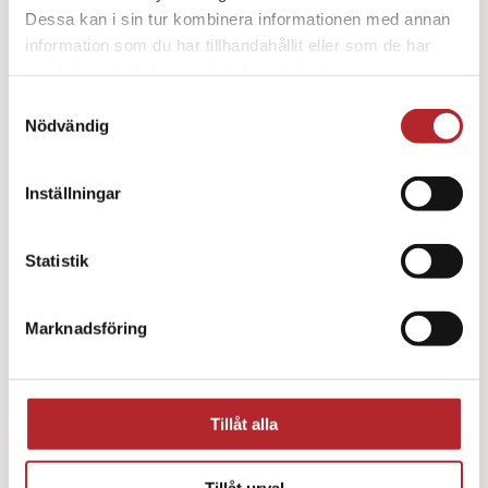
Dessa kan i sin tur kombinera informationen med annan
information som du har tillhandahållit eller som de har
Micropore Vit med hållare 5,0cm x 9,1m / 6
samlat in när du har använt deras tjänster.
191
kr
Samtyckesval
Nödvändig
Inställningar
Statistik
Marknadsföring
Tillåt alla
Tillåt urval