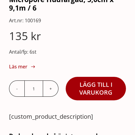
9,1m / 6
Art.nr:
100169
135
kr
Antal/fp: 6st
Läs mer
LÄGG TILL I
Micropore
VARUKORG
Hudfärgad,
5,0cm
[custom_product_description]
x
9,1m
/