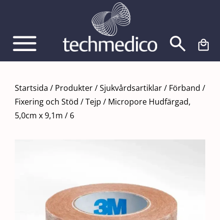
Fortsätt
till
innehållet
Startsida
/
Produkter
/
Sjukvårdsartiklar
/
Förband
/
Fixering och Stöd
/
Tejp
/
Micropore Hudfärgad,
5,0cm x 9,1m / 6