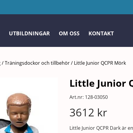
UTBILDNINGAR
OM OSS
KONTAKT
g
/
Träningsdockor och tillbehör
/
Little Junior QCPR Mörk
Little Junior
Art.nr:
128-03050
3612
kr
Little Junior QCPR Dark är e