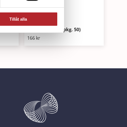
Tillåt alla
Manikin Wipes (pkg. 50)
166
kr