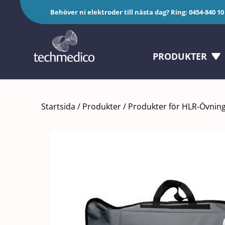
Fortsätt
Behöver ni elektroder till nästa dag? Ring:
0454-840 10
till
innehållet
PRODUKTER
Startsida
/
Produkter
/
Produkter för HLR-Övnin