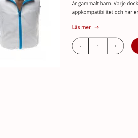
år gammalt barn. Varje dock
appkompatibilitet och har en
Läs mer
Little
Junior
QCPR
Mörk
mängd