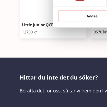
Avvisa
Little Junior QCPR Ljus 4-pack
Little
12700
kr
9570
kr
Hittar du inte det du söker?
Berätta det för oss, så tar vi hem den l