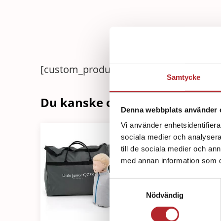
[custom_product_description]
Samtycke
Du kanske också är intressera
Denna webbplats använder 
Vi använder enhetsidentifierar
sociala medier och analysera 
till de sociala medier och a
med annan information som du 
Samtyckesval
Nödvändig