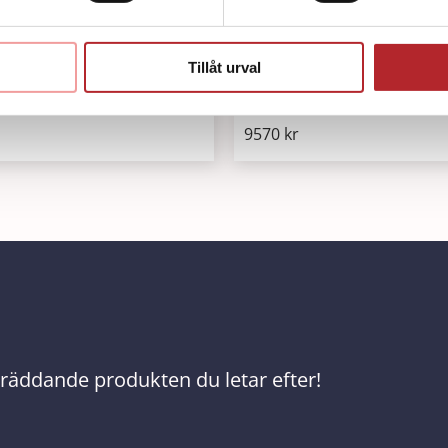
Tillåt urval
 Family QCPR Ljus
Little Family QCPR Mörk
9570
kr
ivräddande produkten du letar efter!