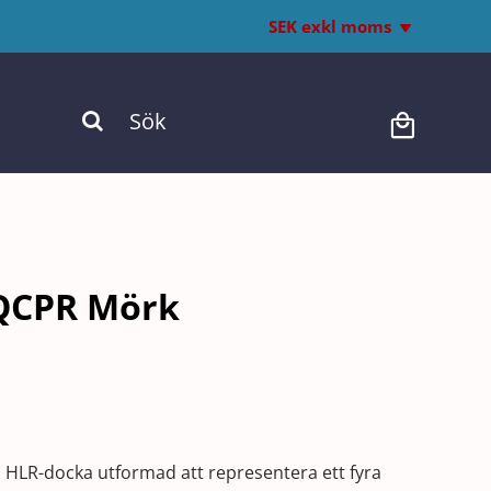
SEK exkl moms
Inkl. moms
Sök
Exkl. moms
efter:
 QCPR Mörk
n HLR-docka utformad att representera ett fyra