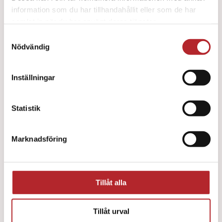
information som du har tillhandahållit eller som de har
samlat in när du har använt deras tjänster.
Samtyckesval
Nödvändig
Inställningar
Pocketmask O² ventil/filter
Statistik
282
kr
Marknadsföring
Tillåt alla
Tillåt urval