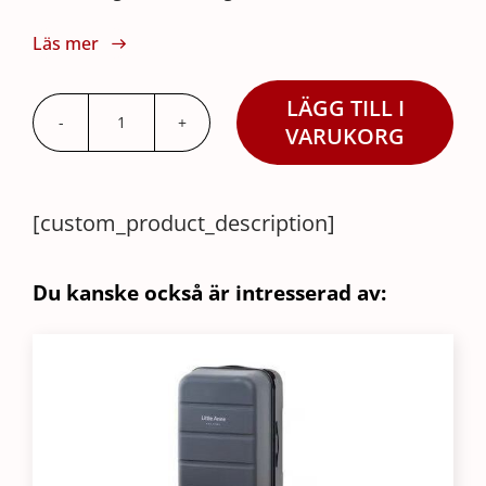
Läs mer
LÄGG TILL I
Little
VARUKORG
Anne
Mörk
[custom_product_description]
6-
pack
mängd
Du kanske också är intresserad av: