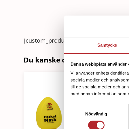
[custom_product_description]
Samtycke
Du kanske också är intressera
Denna webbplats använder 
Vi använder enhetsidentifierar
sociala medier och analysera 
till de sociala medier och a
med annan information som du 
Samtyckesval
Nödvändig