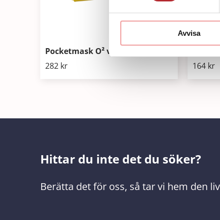
Avvisa
Pocketmask O² ventil/filter
Pocket
282
kr
164
kr
Hittar du inte det du söker?
Berätta det för oss, så tar vi hem den l