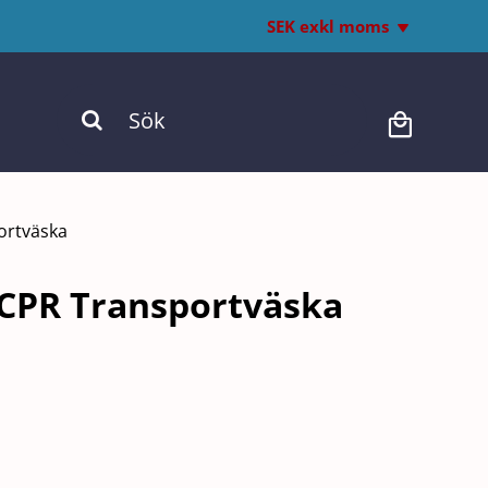
SEK exkl moms
Inkl. moms
Sök
Exkl. moms
efter:
ortväska
QCPR Transportväska