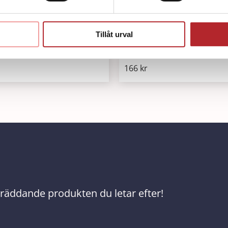
Tillåt urval
mask för barn
Manikin Wipes (pkg. 50)
166
kr
ivräddande produkten du letar efter!