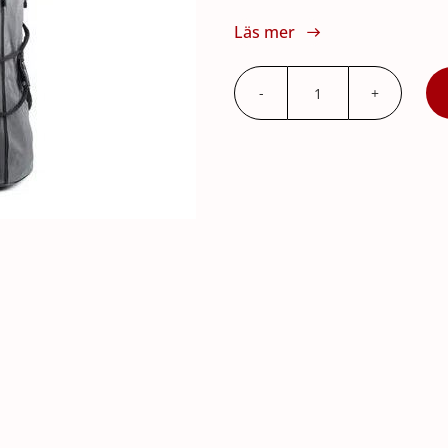
Läs mer
Little
Anne
QCPR
Transportväs
mängd