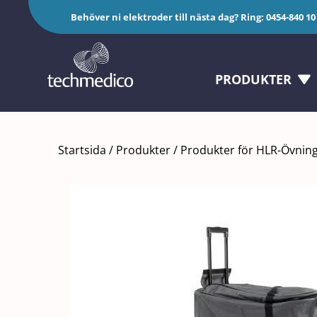
Fortsätt
Behöver ni elektroder till nästa dag? Ring:
0454-840 10
till
innehållet
PRODUKTER
Startsida
/
Produkter
/
Produkter för HLR-Övnin