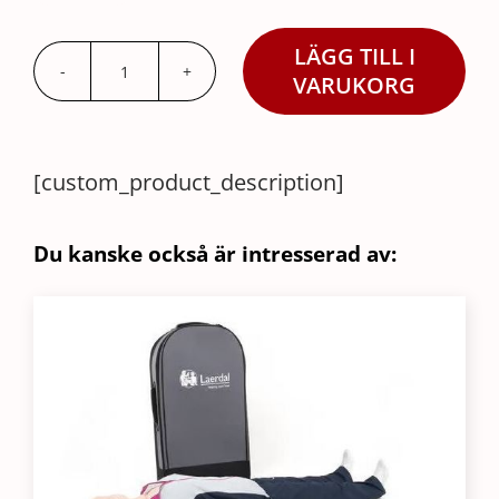
LÄGG TILL I
Nackhud
VARUKORG
Standard
Huvud
Resusci
[custom_product_description]
Anne
mängd
Du kanske också är intresserad av: