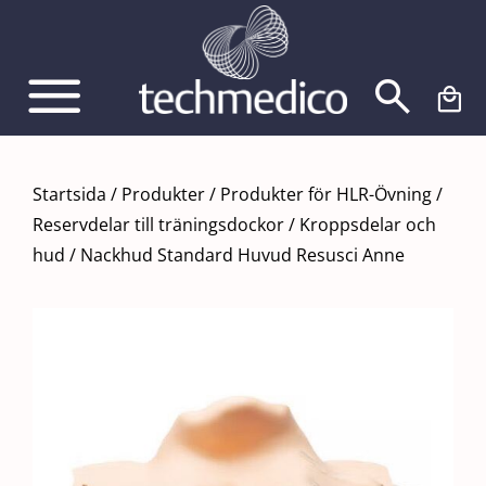
Fortsätt
till
innehållet
Startsida
/
Produkter
/
Produkter för HLR-Övning
/
Reservdelar till träningsdockor
/
Kroppsdelar och
hud
/
Nackhud Standard Huvud Resusci Anne