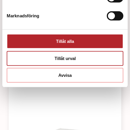
Marknadsföring
Tillåt alla
Tillåt urval
Pocketmask för barn
164
kr
Avvisa