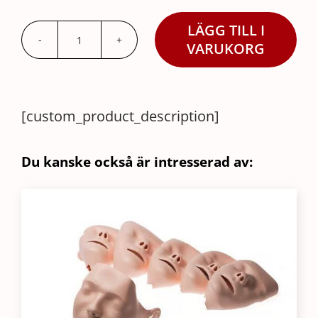
LÄGG TILL I
Käke,
VARUKORG
Little
Anne
mängd
[custom_product_description]
Du kanske också är intresserad av: