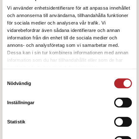
Vi använder enhetsidentifierare för att anpassa innehållet
och annonserna till användarna, tillhandahålla funktioner
Eng.luftväg Little Anne 24 st
för sociala medier och analysera vår trafik. Vi
vidarebefordrar även sådana identifierare och annan
990
kr
information från din enhet till de sociala medier och
annons- och analysföretag som vi samarbetar med.
Dessa kan i sin tur kombinera informationen med annan
information som du har tillhandahållit eller som de har
samlat in när du har använt deras tjänster.
Samtyckesval
Nödvändig
Inställningar
Statistik