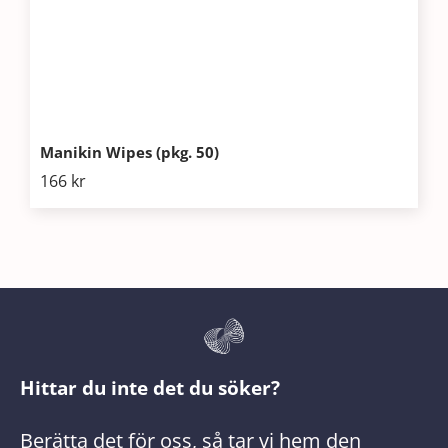
Manikin Wipes (pkg. 50)
166
kr
Hittar du inte det du söker?
Berätta det för oss, så tar vi hem den