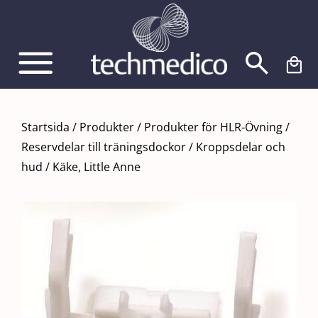
Fortsätt
till
innehållet
Startsida
/
Produkter
/
Produkter för HLR-Övning
/
Reservdelar till träningsdockor
/
Kroppsdelar och
hud
/
Käke, Little Anne