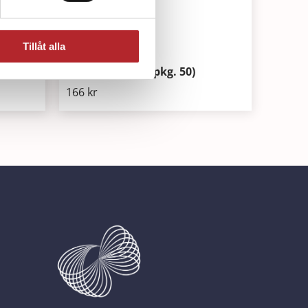
Tillåt alla
hud
Manikin Wipes (pkg. 50)
166
kr