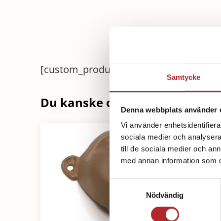
[custom_product_description]
Samtycke
Du kanske också är intressera
Denna webbplats använder 
Vi använder enhetsidentifierar
sociala medier och analysera 
till de sociala medier och a
med annan information som du 
Samtyckesval
Nödvändig