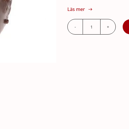
Läs mer
Huvud
Little
Junior
Mörk
mängd