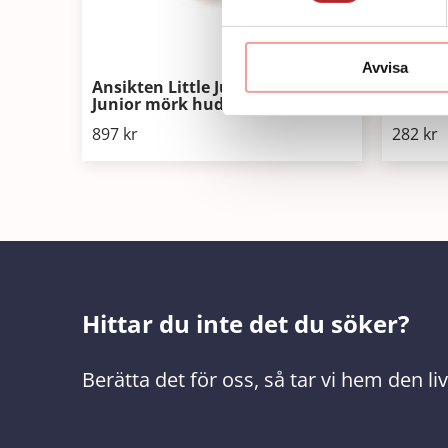
Avvisa
Ansikten Little Junior/ Resusci
Junior mörk hud x6
Pocket
897
kr
282
kr
Hittar du inte det du söker?
Berätta det för oss, så tar vi hem den l