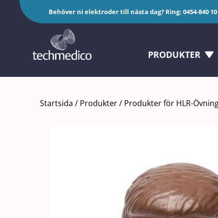
Fortsätt
Behöver ni elektroder till nästa dag? Ring:
0454-840 10
till
innehållet
PRODUKTER
Startsida
/
Produkter
/
Produkter för HLR-Övnin