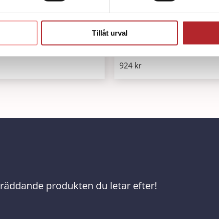
Tillåt urval
Little Junior QCPR Bröst
mask O² ventil/filter
Mörk
924
kr
ivräddande produkten du letar efter!