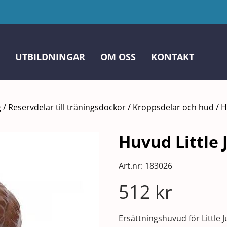
UTBILDNINGAR
OM OSS
KONTAKT
g
/
Reservdelar till träningsdockor
/
Kroppsdelar och hud
/
H
Huvud Little
Art.nr:
183026
512
kr
Ersättningshuvud för Little 