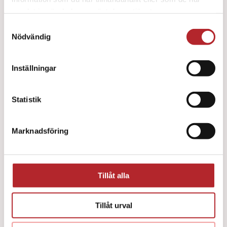
samlat in när du har använt deras tjänster.
Samtyckesval
Nödvändig
Inställningar
Pocketmask O² ventil/filter
Statistik
282
kr
Marknadsföring
Tillåt alla
Tillåt urval