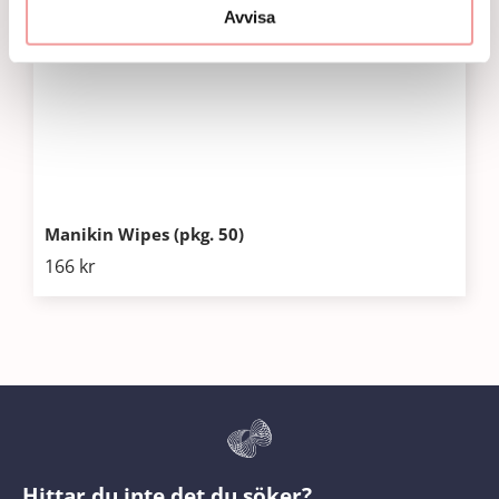
Avvisa
Manikin Wipes (pkg. 50)
166
kr
Hittar du inte det du söker?