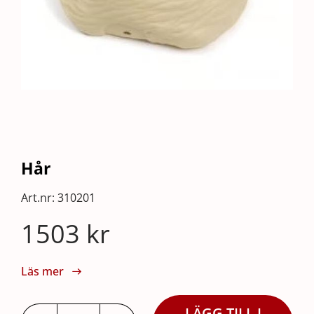
Hår
Art.nr:
310201
1503
kr
Läs mer
LÄGG TILL I