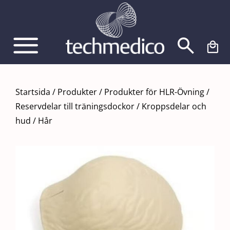
Fortsätt
till
innehållet
Startsida
/
Produkter
/
Produkter för HLR-Övning
/
Reservdelar till träningsdockor
/
Kroppsdelar och
hud
/
Hår