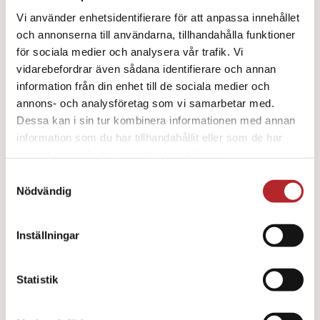
Vi använder enhetsidentifierare för att anpassa innehållet
och annonserna till användarna, tillhandahålla funktioner
Little Family QCPR Mörk
för sociala medier och analysera vår trafik. Vi
vidarebefordrar även sådana identifierare och annan
9570
kr
information från din enhet till de sociala medier och
annons- och analysföretag som vi samarbetar med.
Dessa kan i sin tur kombinera informationen med annan
information som du har tillhandahållit eller som de har
samlat in när du har använt deras tjänster.
Samtyckesval
Nödvändig
Inställningar
Statistik