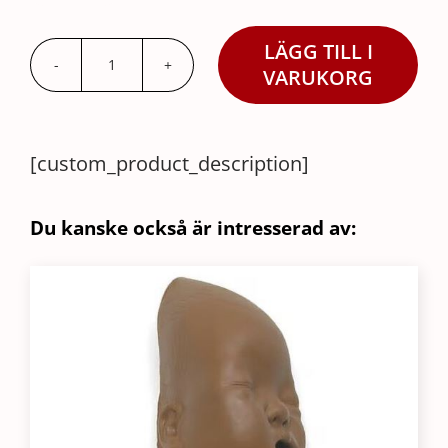
LÄGG TILL I
Armar
VARUKORG
&
Ben,
Little
[custom_product_description]
Baby
QCPR
Du kanske också är intresserad av:
Mörk
mängd