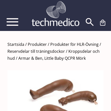
Fortsätt
till
innehållet
Startsida
/
Produkter
/
Produkter för HLR-Övning
/
Reservdelar till träningsdockor
/
Kroppsdelar och
hud
/
Armar & Ben, Little Baby QCPR Mörk