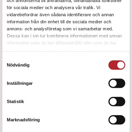
och annonserna till användarna, tillhandahålla funktioner
för sociala medier och analysera vår trafik. Vi
vidarebefordrar även sådana identifierare och annan
Little Baby QCPR 4-pack
information från din enhet till de sociala medier och
annons- och analysföretag som vi samarbetar med.
10600
kr
Dessa kan i sin tur kombinera informationen med annan
information som du har tillhandahållit eller som de har
samlat in när du har använt deras tjänster.
Samtyckesval
Nödvändig
Inställningar
Statistik
Marknadsföring