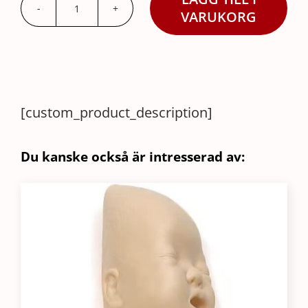
Little
VARUKORG
Baby
QCPR
Overall
mängd
[custom_product_description]
Du kanske också är intresserad av: