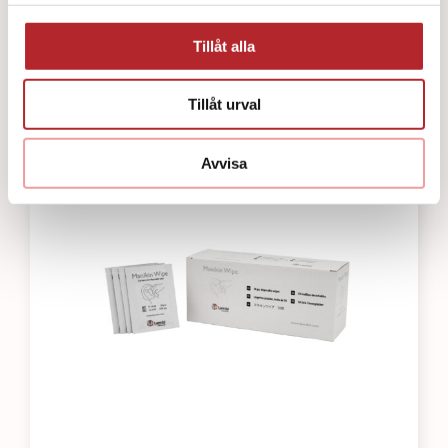
Little Baby QCPR Lungor (24 pk)
311
kr
Tillåt alla
Tillåt urval
Avvisa