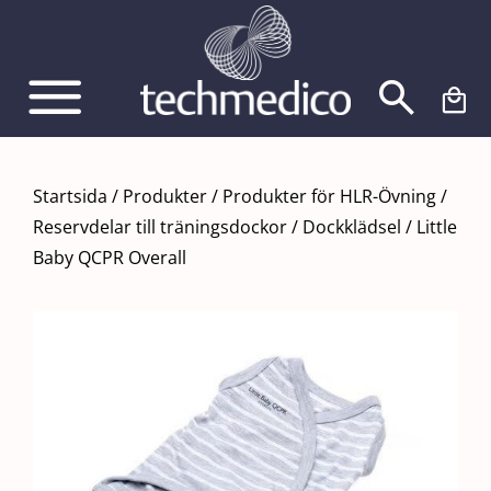
Fortsätt
till
innehållet
Startsida
/
Produkter
/
Produkter för HLR-Övning
/
Reservdelar till träningsdockor
/
Dockklädsel
/
Little
Baby QCPR Overall